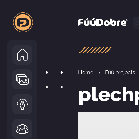
E
Home
Fúú projects
plech