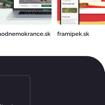
hodnemokrance.sk
framipek.sk