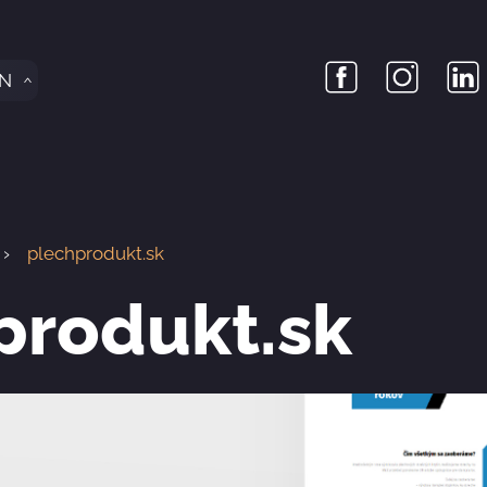
N
plechprodukt.sk
produkt.sk