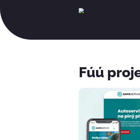
Fúú proj