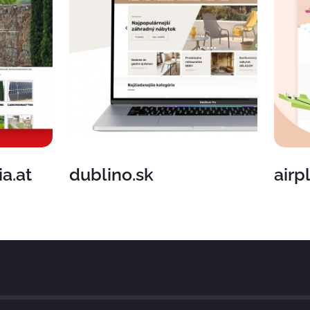
a.at
dublino.sk
airp