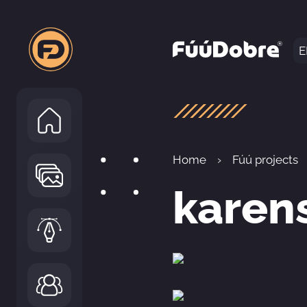
E
Home
Fúú projects
karen